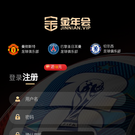
送
18
元
注册
登录