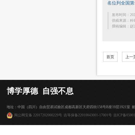
名位列全国第
发布时间：202
供稿来源：科
撰稿编辑：赵
首页
上一
博学厚德 自强不息
地址：中国（四川）自由贸易试验区成都高新区天府四街158号B座19层1921室 邮编：
闽公网安备 22017202000229号
吉等保备22010043001-17001号
吉ICP备05001