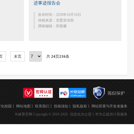
进事迹报告会
发布时间：2020年10月16日
供稿来源：党委宣传部
撰稿编辑：郑惠馨
页
末页
共
24
页
216
条
字化校园
丨
网站地图
丨
联系我们
丨
投稿须知
丨
隐私版权
丨
网站部署与开发者服务
fb体育官网 Copyright © 2019-2020
信息化办公室
丨华为云提供计算服务