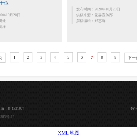
十位
发布时间：2020年10月20日
0年10月20日
供稿来源：党委宣传部
研处
撰稿编辑：郑惠馨
浏洋
1
2
3
4
5
6
7
8
9
页
下一
841321974
数
383号-12
XML 地图