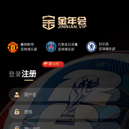
送
18
元
注册
登录